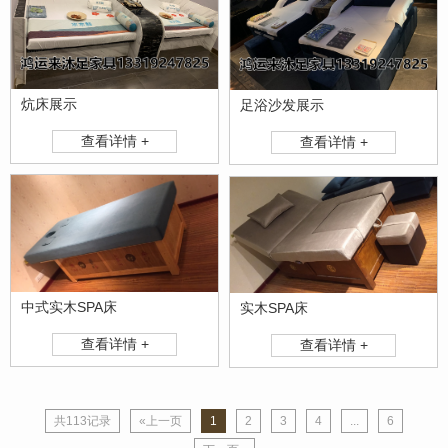
炕床展示
足浴沙发展示
查看详情 +
查看详情 +
中式实木SPA床
实木SPA床
查看详情 +
查看详情 +
共113记录
«上一页
1
2
3
4
...
6