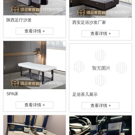
陕西足疗沙发
西安足浴沙发厂家
查看详情 +
查看详情 +
SPA床
足浴茶几展示
查看详情 +
查看详情 +