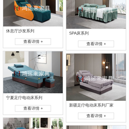
休息厅沙发系列
SPA床系列
查看详情 +
查看详情 +
宁夏足疗电动床系列
新疆足疗电动床系列厂家
查看详情 +
查看详情 +