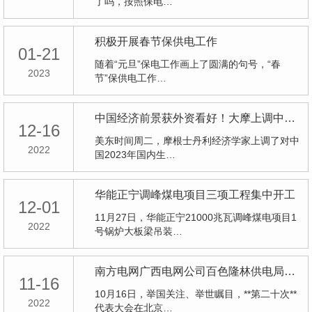
了吗，按照保电…
积极开展春节保供电工作
01-21
随着“元旦”保电工作画上了圆满的句号，“春
2023
节”保供电工作…
中国经济前景获外资看好！大摩上调中国2023年GDP增速预期
12-16
美东时间周二，摩根士丹利经济学家上调了对中
2022
国2023年国内生…
华能正宁调峰煤电项目三项工程集中开工
12-01
11月27日，华能正宁21000兆瓦调峰煤电项目1
2022
号锅炉大板梁吊装…
南方电网广西电网公司百色隆林供电局：让党的二十大声音在工作**回荡
11-16
10月16日，举国关注、举世瞩目，**第二十次**
2022
代表大会在北京…