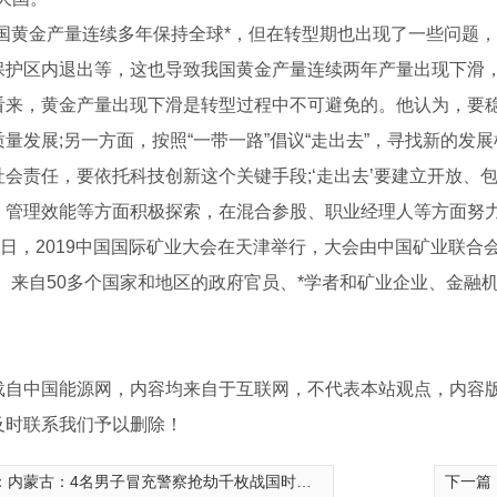
我国黄金产量连续多年保持全球*，但在转型期也出现了一些问题
保护区内退出等，这也导致我国黄金产量连续两年产量出现下滑，
看来，黄金产量出现下滑是转型过程中不可避免的。他认为，要
质量发展;另一方面，按照“一带一路”倡议“走出去”，寻找新的发
社会责任，要依托科技创新这个关键手段;‘走出去’要建立开放、
、管理效能等方面积极探索，在混合参股、职业经理人等方面努力向
11日，2019中国国际矿业大会在天津举行，大会由中国矿业联合
”。来自50多个国家和地区的政府官员、*学者和矿业企业、金融
床系列
宁夏足疗电动床系列
载自中国能源网，内容均来自于互联网，不代表本站观点，内容
及时联系我们予以删除！
：
内蒙古：4名男子冒充警察抢劫千枚战国时期古钱币
下一篇