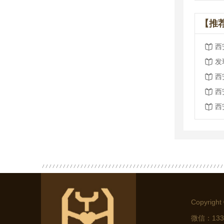
【推
西
发
西
西
西
Copyri
微信：13