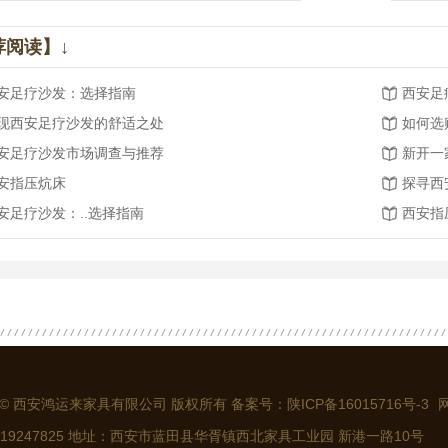
荐阅读】↓
安足疗沙发：选择指南
西安足
现西安足疗沙发的舒适之处
如何选
安足疗沙发市场调查与推荐
安指压炕床
探寻西
安足疗沙发：..选择指南
西安指
ght © 西安鸿运来家具有限公司 版权所有 备案号：
陕ICP备16015716号-3
319247825 地址：西安市蓝田县华胥镇西北家具工业园 新港一路10号