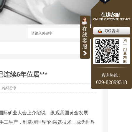
在
QQ咨询
搜索
线
客
扫
一
服
扫
更
精
彩
连续6年位居***
咨询热线：
029-82899318
二维码分享
国国际矿业大会上介绍说，纵观我国黄金发展
的手工生产，到掌握世界*的采选技术，成为世界