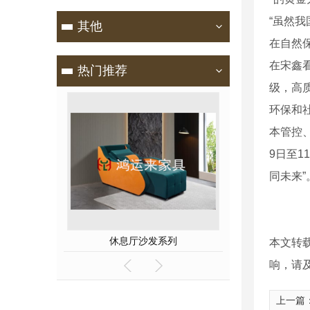
“虽然
其他
在自然
在宋鑫
热门推荐
级，高
环保和
本管控
9日至
同未来
系列案例
休息厅沙发系列
SPA
本文转
响，请
上一篇